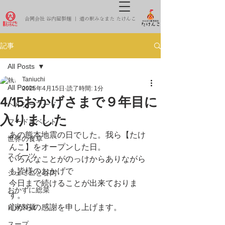
合同会社 谷内屋製麺 ｜ 道の駅みなまた たけんこ
記事
All Posts
Taniuchi
All Posts
2025年4月15日
読了時間: 1分
4/15おかげさまで９年目に
ヘルシーフード
入りました
フードイベント
あの熊本地震の日でした。我ら【たけ
世界の食卓
んこ】をオープンした日。
スイーツ
いろんなことがのっけからありながら
も皆様のおかげで
ジェミニと谷内
今日まで続けることが出来ておりま
おかずに総菜
す。
自家製麺
心からの感謝を申し上げます。
スープ