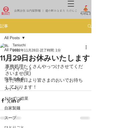
合同会社 谷内屋製麺 ｜ 道の駅みなまた たけんこ
記事
All Posts
Taniuchi
All Posts
2022年11月28日
読了時間: 1分
11月29日お休みいたします
ヘルシーフード
事務処理たくさんやっつけさせてくだ
フードイベント
さいませ(笑)
世界の食卓
また明後日より皆さまのおいでお待ち
しております！
スイーツ
おかずに総菜
自家製麺
スープ
ひとりごと