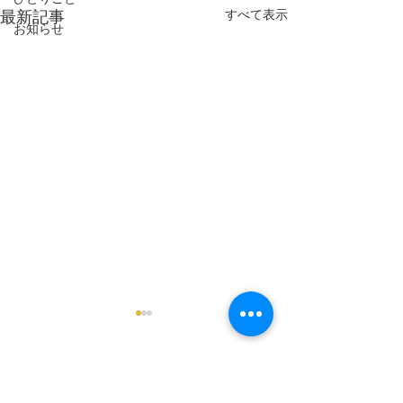
すべて表示
最新記事
お知らせ
7/21ちょっと早く店仕舞い
7/9お休みお知
です
100%ジュース河
皆さま夏休み始まりました
たてを皆さまにお
コメント