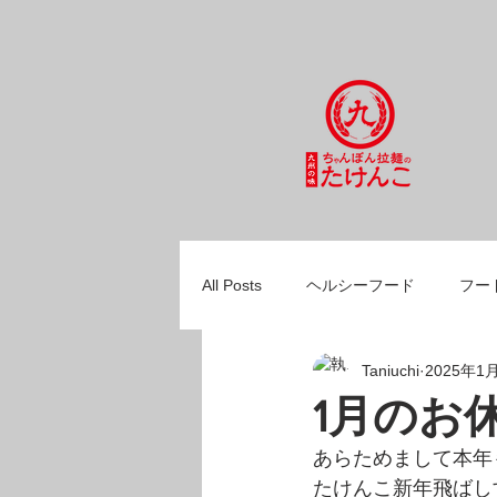
All Posts
ヘルシーフード
フー
Taniuchi
2025年1
自家製麺
スープ
ひとり
1月のお
あらためまして本年
たけんこ新年飛ばし