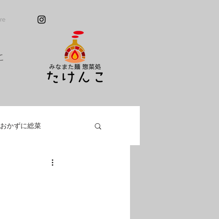
re
こ
おかずに総菜