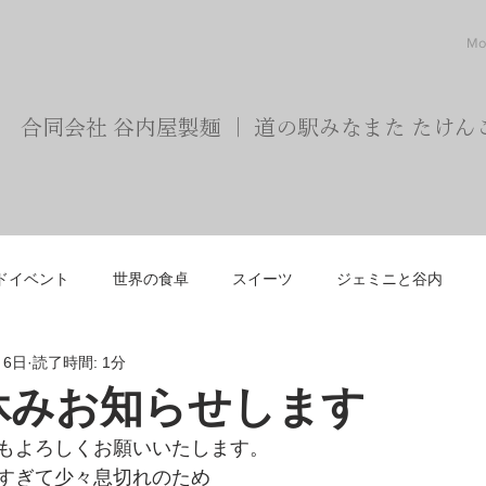
Mo
合同会社 谷内屋製麺 ｜ 道の駅みなまた たけん
ドイベント
世界の食卓
スイーツ
ジェミニと谷内
月6日
読了時間: 1分
ごと
お知らせ
休みお知らせします
もよろしくお願いいたします。
すぎて少々息切れのため