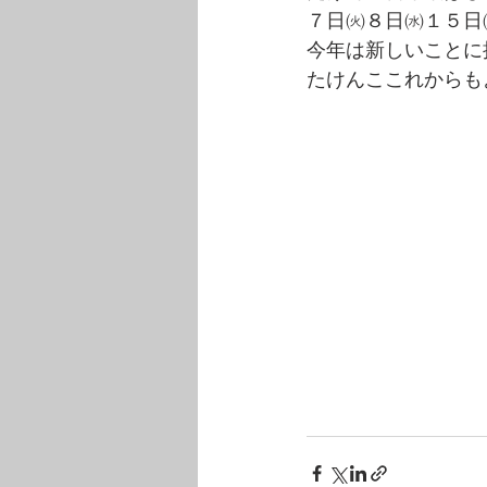
７日㈫８日㈬１５日
今年は新しいことに
たけんここれからも