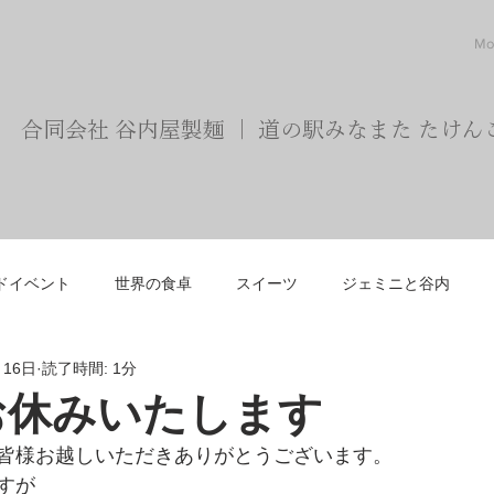
Mo
合同会社 谷内屋製麺 ｜ 道の駅みなまた たけん
ドイベント
世界の食卓
スイーツ
ジェミニと谷内
月16日
読了時間: 1分
ごと
お知らせ
お休みいたします
皆様お越しいただきありがとうございます。
すが