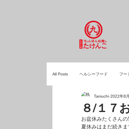
All Posts
ヘルシーフード
フー
Taniuchi
2022年8
自家製麺
スープ
ひとり
８/１７
お盆休みたくさんの
夏休みはまだ続きま