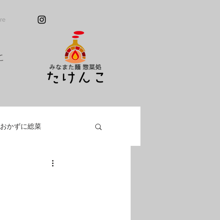
re
こ
おかずに総菜