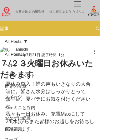
合同会社 谷内屋製麺 ｜ 道の駅みなまた たけんこ
記事
All Posts
Taniuchi
All Posts
2024年7月21日
読了時間: 1分
７/２３火曜日お休みいた
ヘルシーフード
だきます
フードイベント
夏休み突入！蝉の声もいきなりの大合
世界の食卓
唱に。皆さん水分はしっかりとって
スイーツ
熱中症、夏バテにお気を付けください
ね。
ジェミニと谷内
我々も一日お休み、充電Maxにして
おかずに総菜
24(水)からまた皆様のお越しをお待ちし
自家製麺
ております。
スープ