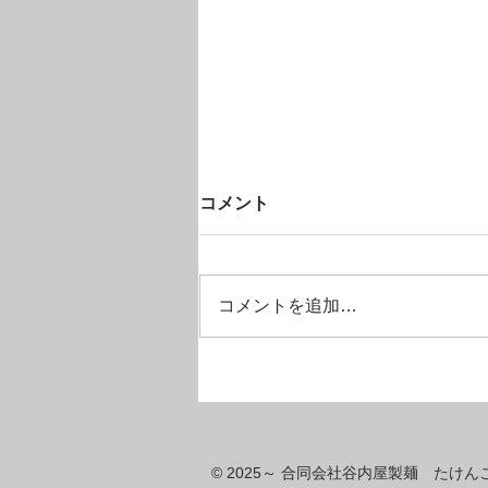
被災された皆さまに、心より
コメント
お見舞い申し上げます。
皆さまやご家族が無事でいらっし
ゃることを、強く願っておりま
コメントを追加…
す。 たくさんの方から心配のお
声をいただきましたが、おかげさ
まで「たけんこ」のスタッフは全
員無事です！温かいメッセージを
本当にありがとうございます。
安全面を考慮し、しばらくの間は
© 2025～ 合同会社谷内屋製麺 た
営業時間を短縮させていただくこ