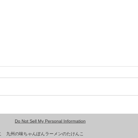
7/21ちょっと早く店仕舞いで
7/
す
10
皆さま夏休み始まりましたね。ち
を皆
ゃんと宿題は計画的に熱中症にも
タッ
対策してたくさん楽しみましょう
せて
ね😊💪今日は14:00閉店で早く終
みか
わらせていただきます。13時過
期待
ぎにはオーダーストップしますか
らみなさん早くいらしてください
Do Not Sell My Personal Information
ね💕
けんこ 九州の味ちゃんぽんラーメンのたけんこ