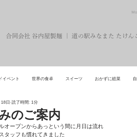
Mo
合同会社 谷内屋製麺 ｜ 道の駅みなまた たけん
ドイベント
世界の食卓
スイーツ
おかずに総菜
自
月18日
読了時間: 1分
みのご案内
ルオープンからあっという間に月日は流れ
スタッフも慣れてきました