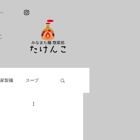
re
こ
家製麺
スープ