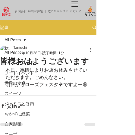
合同会社 谷内屋製麺 ｜ 道の駅みなまた たけんこ
記事
All Posts
Taniuchi
All Posts
2022年10月28日
読了時間: 1分
皆様おはようございます
ヘルシーフード
本日、事情によりお店お休みさせてい
フードイベント
ただきます。ごめんなさい。
世界の食卓
明日からローズフェスタ🌹ですよー😃
スイーツ
ジェミニと谷内
おかずに総菜
自家製麺
スープ