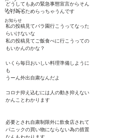
どうしてもあの緊急事態宣言からそん
ひとりごと
な行為もためらっちゃうんです
お知らせ
私の投稿見てバラ園行こうってなった
らいけないな
私の投稿見てご飯食べに行こうっての
もいかんのかな？
いくら毎日おいしい料理準備しように
も
うーん外出自粛なんだよ
コロナ抑え込むには人の動き抑えない
かんことわかります
必要とされ自粛制限外に飲食店されて
パニックの買い物にならない為の措置
なんもわかります