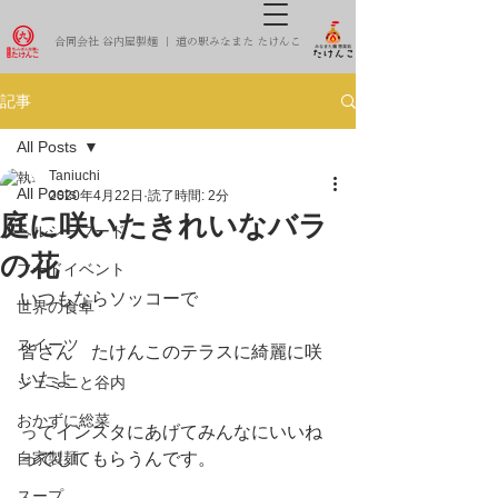
合同会社 谷内屋製麺 ｜ 道の駅みなまた たけんこ
記事
All Posts
Taniuchi
All Posts
2020年4月22日
読了時間: 2分
庭に咲いたきれいなバラ
ヘルシーフード
の花
フードイベント
いつもならソッコーで
世界の食卓
スイーツ
皆さん　たけんこのテラスに綺麗に咲
いたよ
ジェミニと谷内
おかずに総菜
ってインスタにあげてみんなにいいね
自家製麺
ってしてもらうんです。
スープ