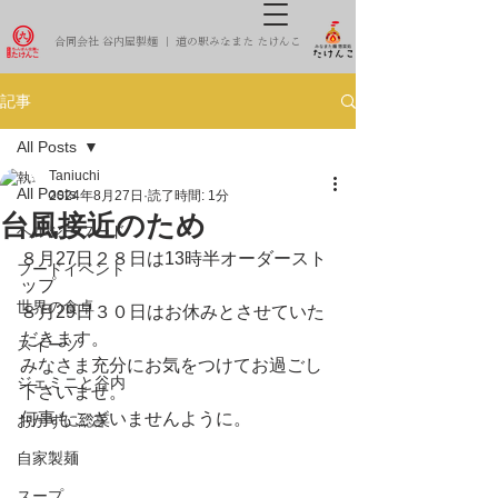
合同会社 谷内屋製麺 ｜ 道の駅みなまた たけんこ
記事
All Posts
Taniuchi
All Posts
2024年8月27日
読了時間: 1分
台風接近のため
ヘルシーフード
８月27日２８日は13時半オーダースト
フードイベント
ップ
世界の食卓
８月29日３０日はお休みとさせていた
だきます。
スイーツ
みなさま充分にお気をつけてお過ごし
ジェミニと谷内
下さいませ。
何事もございませんように。
おかずに総菜
自家製麺
スープ