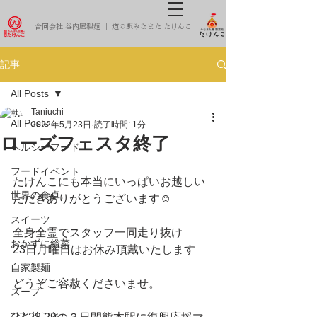
合同会社 谷内屋製麺 ｜ 道の駅みなまた たけんこ
記事
All Posts
Taniuchi
All Posts
2022年5月23日
読了時間: 1分
ローズフェスタ終了
ヘルシーフード
フードイベント
たけんこにも本当にいっぱいお越しい
世界の食卓
ただきありがとうございます☺️
スイーツ
全身全霊でスタッフ一同走り抜け
おかずに総菜
23日月曜日はお休み頂戴いたします
自家製麺
どうぞご容赦くださいませ。
スープ
ひとりごと