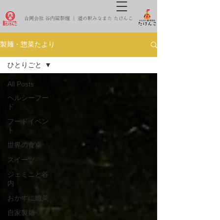
合同会社 谷内屋製麺 ｜ 道の駅みなまた たけんこ
製麺・惣菜たより
ひとりごと
All Posts
ヘルシーフー
ド
フードイベン
ト
世界の食卓
スイーツ
ジェミニと谷
内
おかずに総菜
自家製麺